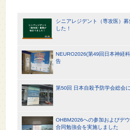
シニアレジデント（専攻医）募
した！
NEURO2026(第49回日本神
告
第50回 日本自殺予防学会総会
OHBM2026への参加およびデ
合同勉強会を実施しました